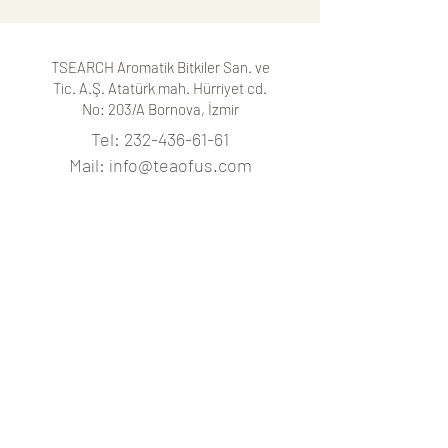
yiyecek
kaybedeceğiz...
TSEARCH Aromatik Bitkiler San. ve
Tic. A.Ş. Atatürk mah. Hürriyet cd.
No: 203/A
Bornova, İzmir
Tel:
232-436-61-61
Mail:
info@teaofus.com
Çalışma saatleri
Pts - Cum:
9.00 - 18.00
Cumartesi:
9.00 - 12.00
Pazar: Tatil
Kargo saatleri
Pts - Cum :
9.00 - 16.00
Cumartesi: 9.00 - 12.00
Pazar: -