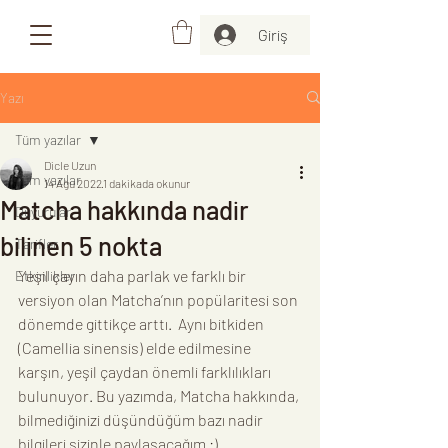
Giriş
Yazı
Tüm yazılar
Dicle Uzun
Tüm yazılar
14 Ağu 2022
1 dakikada okunur
Matcha hakkında nadir
Duyurular
bilinen 5 nokta
Tarifler
Yeşil çayın daha parlak ve farklı bir 
Etkinlikler
versiyon olan Matcha’nın popülaritesi son 
dönemde gittikçe arttı.  Aynı bitkiden 
(Camellia sinensis) elde edilmesine 
karşın, yeşil çaydan önemli farklılıkları 
bulunuyor. Bu yazımda, Matcha hakkında, 
bilmediğinizi düşündüğüm bazı nadir 
bilgileri sizinle paylaşacağım :)