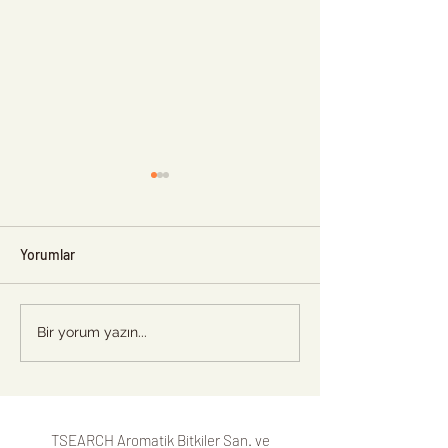
Yorumlar
Beyin fonksiyonlarımızı
Doğa ile savaş ha
Bir yorum yazın...
destekleyecek 7 sağlıklı
Eğer kazanırsak,
yiyecek
kaybedeceğiz...
TSEARCH Aromatik Bitkiler San. ve