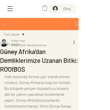
Giriş
Yazı
Tüm yazılar
Volkan Yeşil
Tüm yazılar
15 Ağu 2022
1 dakikada okunur
Güney Afrika’dan
Duyurular
Demliklerimize Uzanan Bitki:
Tarifler
ROOIBOS
Etkinlikler
Halk arasında “kırmızı çay” olarak bilinen 
rooibos, Güney Afrika'ya özgü bir bitkidir. 
Bu bölgede yetişen Aspalathus linearis 
adlı bir çalının yaprakları kullanılarak 
yapılır. Güney Afrika'da yüzyıllardır 
tüketilmesine karşın, İkinci Dünya Savaşı 