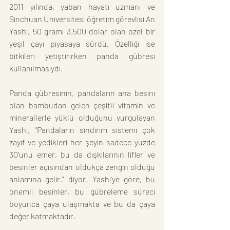
2011 yılında, yaban hayatı uzmanı ve 
Sinchuan Üniversitesi öğretim görevlisi An 
Yashi, 50 gramı 3.500 dolar olan özel bir 
yeşil çayı piyasaya sürdü. Özelliği ise 
bitkileri yetiştirirken panda gübresi 
kullanılmasıydı.
Panda gübresinin, pandaların ana besini 
olan bambudan gelen çeşitli vitamin ve 
minerallerle yüklü olduğunu vurgulayan 
Yashi, "Pandaların sindirim sistemi çok 
zayıf ve yedikleri her şeyin sadece yüzde 
30'unu emer, bu da dışkılarının lifler ve 
besinler açısından oldukça zengin olduğu 
anlamına gelir." diyor. Yashi'ye göre, bu 
önemli besinler, bu gübreleme süreci 
boyunca çaya ulaşmakta ve bu da çaya 
değer katmaktadır.