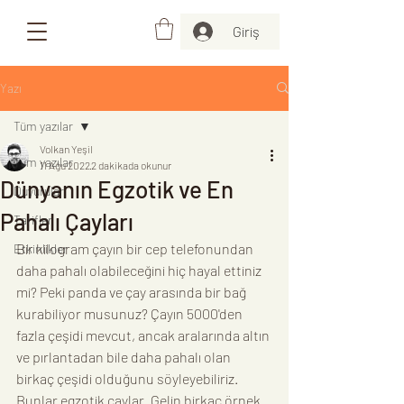
Giriş
Yazı
Tüm yazılar
Volkan Yeşil
Tüm yazılar
11 Ağu 2022
2 dakikada okunur
Dünyanın Egzotik ve En
Duyurular
Pahalı Çayları
Tarifler
Bir kilogram çayın bir cep telefonundan 
Etkinlikler
daha pahalı olabileceğini hiç hayal ettiniz 
mi? Peki panda ve çay arasında bir bağ 
kurabiliyor musunuz? Çayın 5000'den 
fazla çeşidi mevcut, ancak aralarında altın 
ve pırlantadan bile daha pahalı olan 
birkaç çeşidi olduğunu söyleyebiliriz. 
Bunlar egzotik çaylar. Gelin birkaç örnek 