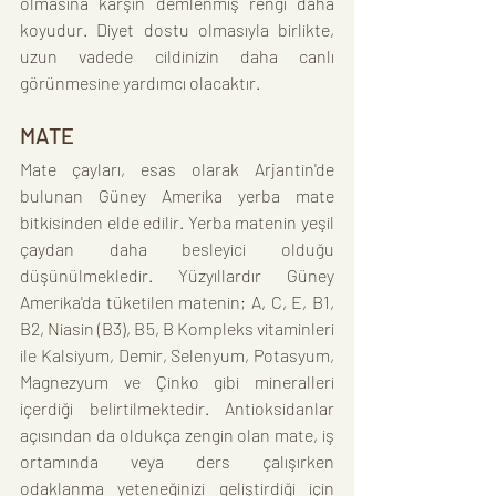
olmasına karşın demlenmiş rengi daha 
koyudur. Diyet dostu olmasıyla birlikte, 
uzun vadede cildinizin daha canlı 
görünmesine yardımcı olacaktır.
MATE 
Mate çayları, esas olarak Arjantin'de 
bulunan Güney Amerika yerba mate 
bitkisinden elde edilir. Yerba matenin yeşil 
çaydan daha besleyici olduğu 
düşünülmekledir. Yüzyıllardır Güney 
Amerika'da tüketilen matenin; A, C, E, B1, 
B2, Niasin (B3), B5, B Kompleks vitaminleri 
ile Kalsiyum, Demir, Selenyum, Potasyum, 
Magnezyum ve Çinko gibi mineralleri 
içerdiği belirtilmektedir. Antioksidanlar 
açısından da oldukça zengin olan mate, iş 
ortamında veya ders çalışırken 
odaklanma yeteneğinizi geliştirdiği için 