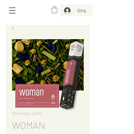
Giriş
Stok kodu: LB014
WOMAN