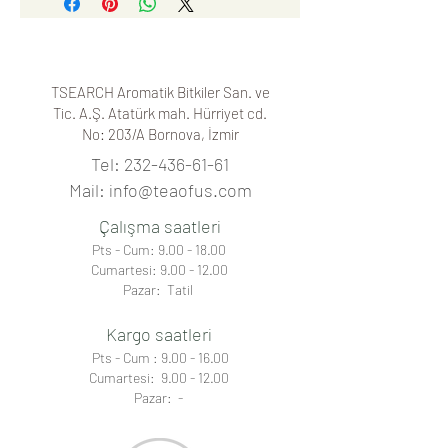
OF US
Woman paketini 4-5 dk
demledikten sonra içime hazır hale
gelir.
Her
TEA OF US
kutusu, 10 adet
TSEARCH Aromatik Bitkiler San. ve
özenle hazırlanmış ışık ve hava
Tic. A.Ş. Atatürk mah. Hürriyet cd.
geçirmeyen paket içermektedir. Bir
No: 203/A
Bornova, İzmir
TEA OF US
paketi 200-300 mL su ile
french press veya demlik içerisinde
Tel:
232-436-61-61
demlenmeye hazır olarak paketlenir.
Mail:
info@teaofus.com
En son hasat ve en taze bitki çayları
parçalama, karıştırma ve dolum
Çalışma saatleri
amaçlı makineler kullanılmadan tek
Pts - Cum:
9.00 - 18.00
tek hazırlanır. Paketleme şekliyle
Cumartesi:
9.00 - 12.00
size servis kolaylığını sağlayan ve en
Pazar: Tatil
yüksek kaliteyi sunan
TEA OF US
bitki çaylarını deneyiniz.
Kargo saatleri
Pts - Cum :
9.00 - 16.00
Cumartesi: 9.00 - 12.00
Pazar: -