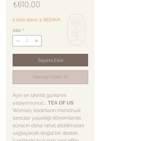
Fiyat
₺610,00
2 ürün alana 3. BEDAVA
Adet
*
Sepete Ekle
Hemen Satın Al
Ayın en sıkıntılı günlerini
yaşıyorsunuz...
TEA OF US
Woman, kadınların menstrual
sancılar yaşadığı dönemlerde,
sürecin daha rahat atlatılmasını
sağlayacak doğal bir destek.
İçeriğinde bulunan zencefille