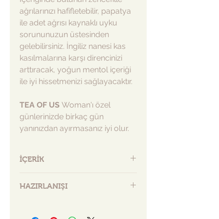
ağrılarınızı hafifletebilir, papatya
ile adet ağrısı kaynaklı uyku
sorununuzun üstesinden
gelebilirsiniz. İngiliz nanesi kas
kasılmalarına karşı direncinizi
arttıracak, yoğun mentol içeriği
ile iyi hissetmenizi sağlayacaktır.
TEA OF US
Woman'ı özel
günlerinizde birkaç gün
yanınızdan ayırmasanız iyi olur.
İÇERİK
50 G
HAZIRLANIŞI
Zencefil, papatya, ingiliz nanesi,
mavi kelebek, limon otu, meyan kökü
Kaynadıktan sonra 2-3 dk beklemiş
suyun içerisinde (90-95 °C) bir
TEA