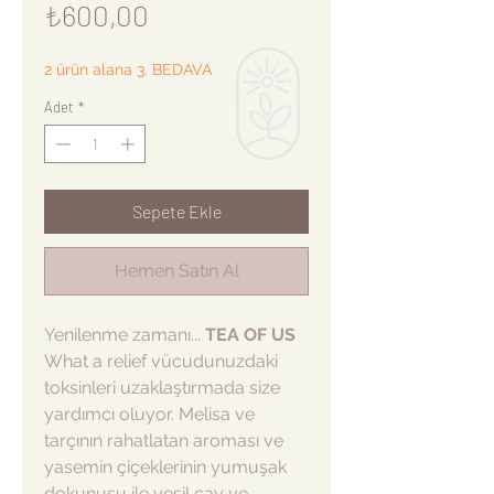
Fiyat
₺600,00
2 ürün alana 3. BEDAVA
Adet
*
Sepete Ekle
Hemen Satın Al
Yenilenme zamanı...
TEA OF US
What a relief vücudunuzdaki
toksinleri uzaklaştırmada size
yardımcı oluyor. Melisa ve
tarçının rahatlatan aroması ve
yasemin çiçeklerinin yumuşak
dokunuşu ile yeşil çay ve