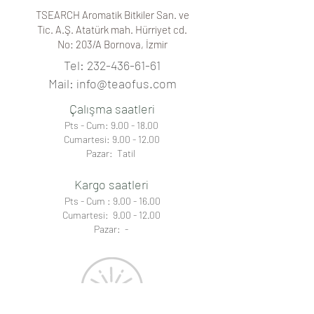
Her
TEA OF US
kutusu, 10 adet
TSEARCH Aromatik Bitkiler San. ve
özenle hazırlanmış ışık ve hava
Tic. A.Ş. Atatürk mah. Hürriyet cd.
geçirmeyen paket içermektedir. Bir
No: 203/A
Bornova, İzmir
TEA OF US
paketi 200-300 mL su ile
french press veya demlik içerisinde
Tel:
232-436-61-61
demlenmeye hazır olarak paketlenir.
Mail:
info@teaofus.com
En son hasat ve en taze bitki çayları
parçalama, karıştırma ve dolum
Çalışma saatleri
amaçlı makineler kullanılmadan tek
Pts - Cum:
9.00 - 18.00
tek hazırlanır. Paketleme şekliyle
Cumartesi:
9.00 - 12.00
size servis kolaylığını sağlayan ve en
Pazar: Tatil
yüksek kaliteyi sunan
TEA OF US
bitki çaylarını deneyiniz.
Kargo saatleri
Pts - Cum :
9.00 - 16.00
Cumartesi: 9.00 - 12.00
Pazar: -