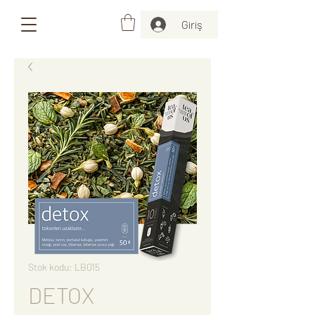
Giriş
Stok kodu: LB015
DETOX