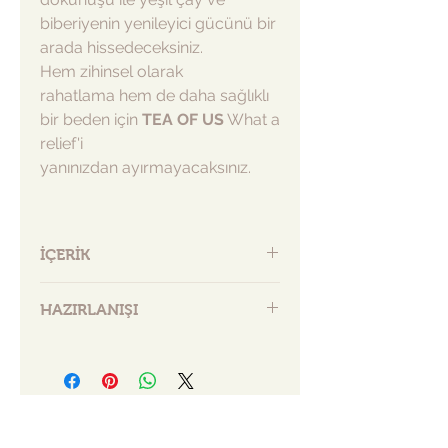
biberiyenin yenileyici gücünü bir
arada hissedeceksiniz.
Hem zihinsel olarak
rahatlama hem de daha sağlıklı
bir beden için
TEA OF US
What a
relief'i
yanınızdan ayırmayacaksınız.
İÇERİK
50 G
HAZIRLANIŞI
Melisa, tarçın, portakal kabuğu,
yasemin, yeşil çay, biberiye, biberiye
Kaynadıktan sonra 2-3 dk beklemiş
uçucu yağı
suyun içerisinde (90-95 °C) bir paket
TEA OF US
What a Relief harmanını
boşaltıp 4-5 dk demledikten sonra
içime hazır hale gelir.