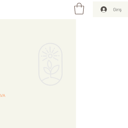
Giriş
at
AVA