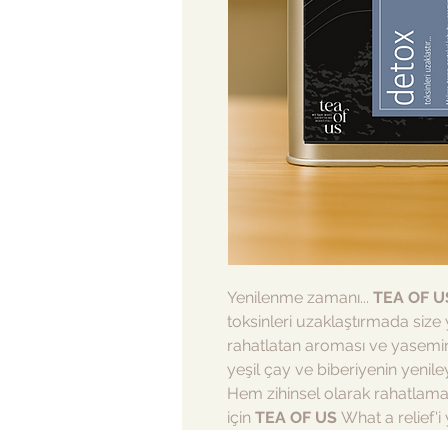
Yenilenme zamanı...
TEA OF U
toksinleri uzaklaştırmada size 
rahatlatan aroması ve yasemi
yeşil çay ve biberiyenin yenil
Hem zihinsel olarak rahatlama
için
TEA OF US
What a relief'i