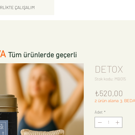
İRLİKTE ÇALIŞALIM
VA
Tüm ürünlerde geçerli
DETOX
Stok kodu: MB015
Fiy
₺520,00
2 ürün alana 3. BED
Adet
*