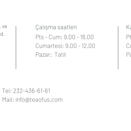
sunan TEA OF US bitk
. ve
Çalışma saatleri
K
cd.
Pts - Cum: 9.00 - 18.00
Pt
Cumartesi: 9.00 - 12.00
C
Pazar: Tatil
P
Tel: 232-436-61-61
Mail:
info@teaofus.com