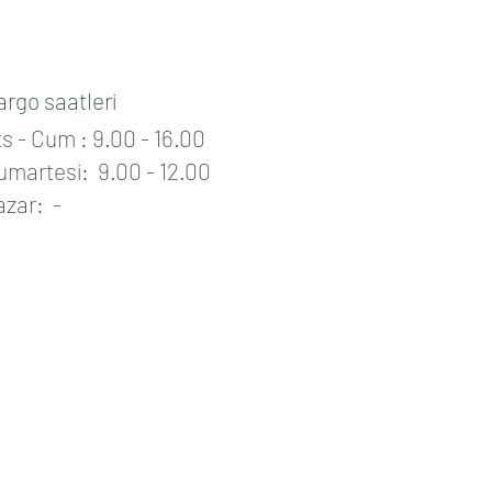
i çaylarını deneyiniz.
argo saatleri
s - Cum : 9.00 - 16.00
umartesi: 9.00 - 12.00
azar: -