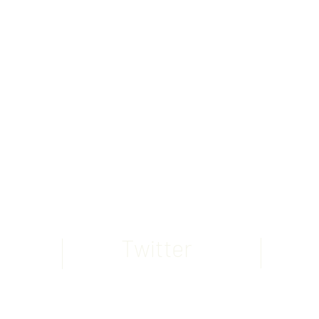
e
si
Twitter