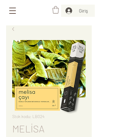
Giriş
Stok kodu: LB024
MELİSA