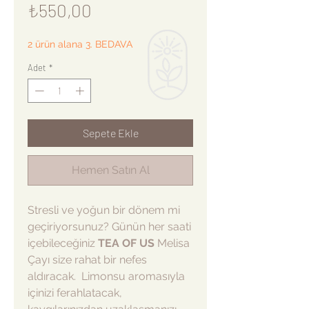
Fiyat
₺550,00
2 ürün alana 3. BEDAVA
Adet
*
Sepete Ekle
Hemen Satın Al
Stresli ve yoğun bir dönem mi
geçiriyorsunuz? Günün her saati
içebileceğiniz
TEA OF US
Melisa
Çayı size rahat bir nefes
aldıracak. Limonsu aromasıyla
içinizi ferahlatacak,