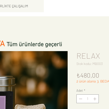
İRLİKTE ÇALIŞALIM
VA
Tüm ürünlerde geçerli
RELAX
Stok kodu: MB003
Fiy
₺480,00
2 ürün alana 3. BED
Adet
*