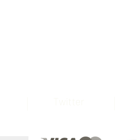
e
si
Twitter