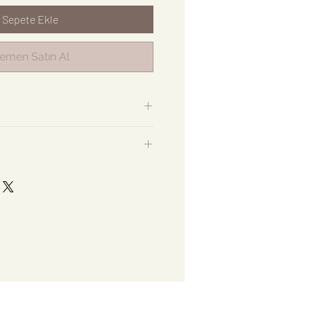
Sepete Ekle
emen Satın Al
si, limon kabuğu, goji berry, limon
-3 dk beklemiş suyun içerisinde
ow wonderful müslin organik
 dk demledikten sonra içime hazır
OF US kutusu, 8 adet özenle
paket içermektedir. Bir TEA OF
mL (bir kupa) su ile
 son hasat ve en taze bitki çayları
ma ve dolum amaçlı makineler
k hazırlanır. Paketleme şekliyle
nı sağlayan ve en yüksek kaliteyi