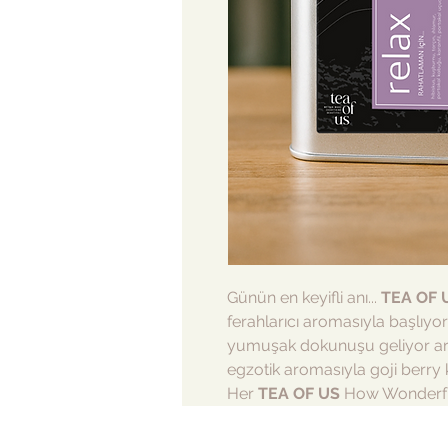
Günün en keyifli anı...
TEA OF 
ferahlarıcı aromasıyla başlıy
yumuşak dokunuşu geliyor ard
egzotik aromasıyla goji berry 
Her
TEA OF US
How Wonderful 
çekin, daha mutlu olamazsınız.