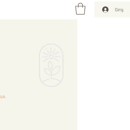
Giriş
at
AVA