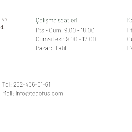
sunan TEA OF US bitk
. ve
Çalışma saatleri
K
cd.
Pts - Cum: 9.00 - 18.00
Pt
Cumartesi: 9.00 - 12.00
C
Pazar: Tatil
P
Tel: 232-436-61-61
Mail:
info@teaofus.com