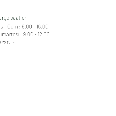
i çaylarını deneyiniz.
argo saatleri
s - Cum : 9.00 - 16.00
umartesi: 9.00 - 12.00
azar: -