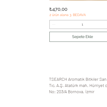
MELİSA
Hızlı Bakış
Fiyat
₺470,00
2 ürün alana 3. BEDAVA
Sepete Ekle
TSEARCH Aromatik Bitkiler San
Tic. A.Ş. Atatürk mah. Hürriyet 
No: 203/A
Bornova, İzmir