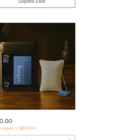
Sepete Ekle
G
Hızlı Bakış
t
0,00
n alana 3. BEDAVA