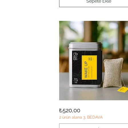
Sepete Ekle
WAKE
Hızlı Bakış
Fiyat
₺520,00
UP
2 ürün alana 3. BEDAVA