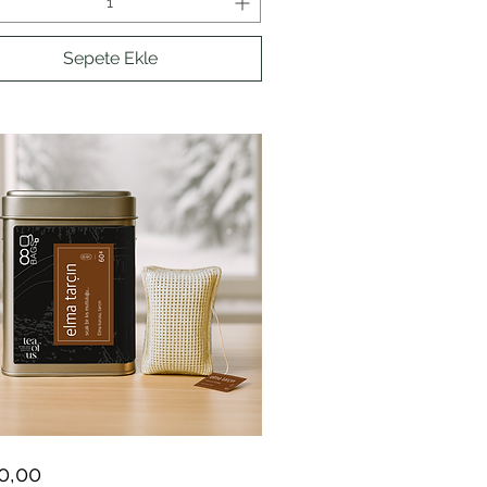
Sepete Ekle
Hızlı Bakış
t
0,00