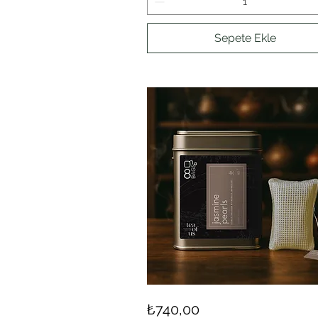
Sepete Ekle
JASMINE
Hızlı Bakış
Fiyat
₺740,00
PEARL