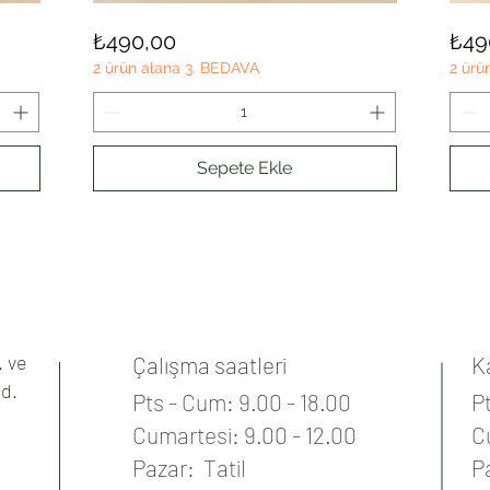
ZENCEFİL
PAPATY
Hızlı Bakış
Fiyat
Fiya
₺490,00
₺49
LİMON
2 ürün alana 3. BEDAVA
2 ürü
Sepete Ekle
Daha Fazla Yükle
. ve
Çalışma saatleri
K
cd.
Pts - Cum: 9.00 - 18.00
Pt
Cumartesi: 9.00 - 12.00
C
Pazar: Tatil
P