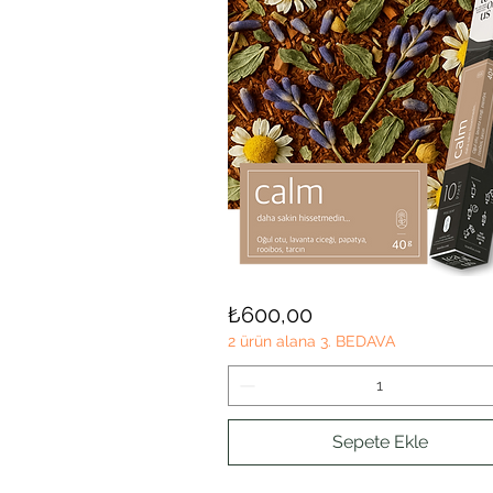
CALM
Hızlı Bakış
Fiyat
₺600,00
2 ürün alana 3. BEDAVA
Sepete Ekle