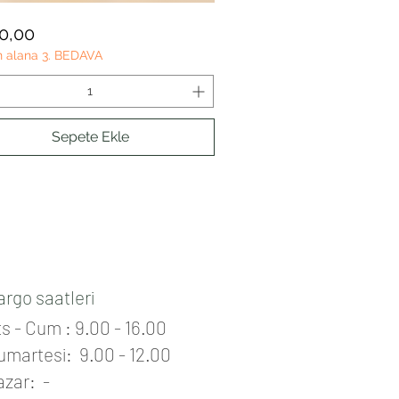
A
Hızlı Bakış
t
0,00
n alana 3. BEDAVA
Sepete Ekle
argo saatleri
s - Cum : 9.00 - 16.00
umartesi: 9.00 - 12.00
azar: -