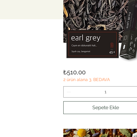
EARL
Hızlı Bakış
Fiyat
₺510,00
GREY
2 ürün alana 3. BEDAVA
Sepete Ekle