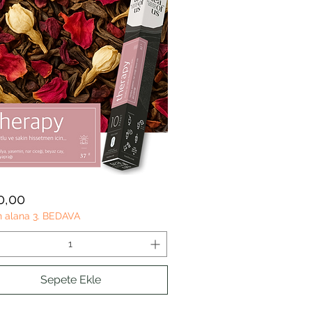
PY
Hızlı Bakış
t
0,00
n alana 3. BEDAVA
Sepete Ekle